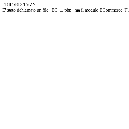
ERRORE: TVZN
E' stato richiamato un file "EC_....php" ma il modulo ECommerce (F