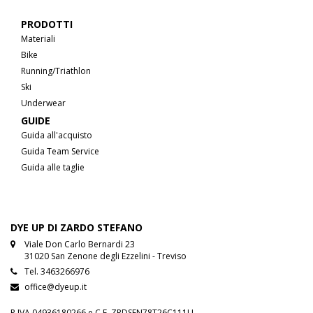
PRODOTTI
Materiali
Bike
Running/Triathlon
Ski
Underwear
GUIDE
Guida all'acquisto
Guida Team Service
Guida alle taglie
DYE UP DI ZARDO STEFANO
Viale Don Carlo Bernardi 23
31020 San Zenone degli Ezzelini - Treviso
Tel.
3463266976
office@dyeup.it
P.IVA 04936180266 e C.F. ZRDSFN78T26C111U