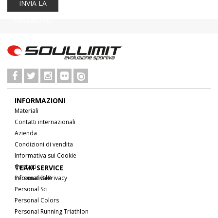
INVIA LA
PASSWORD
INFORMAZIONI
Materiali
Contatti internazionali
Azienda
Condizioni di vendita
Informativa sui Cookie
Contatti
TEAM SERVICE
Informativa Privacy
Personal Bike
Personal Sci
Personal Colors
Personal Running Triathlon