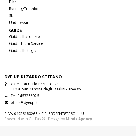
Bike
Running/Triathlon
Ski
Underwear
GUIDE
Guida all'acquisto
Guida Team Service
Guida alle taglie
DYE UP DI ZARDO STEFANO
Viale Don Carlo Bernardi 23
31020 San Zenone degli Ezzelini - Treviso
Tel.
3463266976
office@dyeup.it
P.IVA 04936180266 e C.F. ZRDSFN78T26C111U
Powered with GetFast® - Design by
Minds Agency