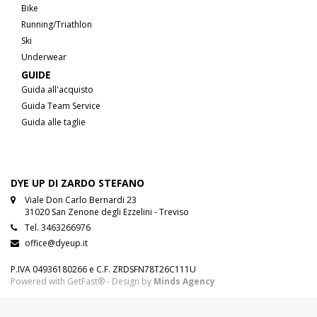
Bike
Running/Triathlon
Ski
Underwear
GUIDE
Guida all'acquisto
Guida Team Service
Guida alle taglie
DYE UP DI ZARDO STEFANO
Viale Don Carlo Bernardi 23
31020 San Zenone degli Ezzelini - Treviso
Tel.
3463266976
office@dyeup.it
P.IVA 04936180266 e C.F. ZRDSFN78T26C111U
Powered with GetFast® - Design by
Minds Agency