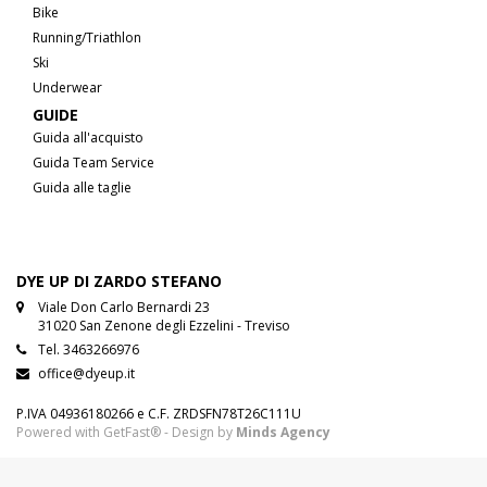
Bike
Running/Triathlon
Ski
Underwear
GUIDE
Guida all'acquisto
Guida Team Service
Guida alle taglie
DYE UP DI ZARDO STEFANO
Viale Don Carlo Bernardi 23
31020 San Zenone degli Ezzelini - Treviso
Tel.
3463266976
office@dyeup.it
P.IVA 04936180266 e C.F. ZRDSFN78T26C111U
Powered with GetFast® - Design by
Minds Agency