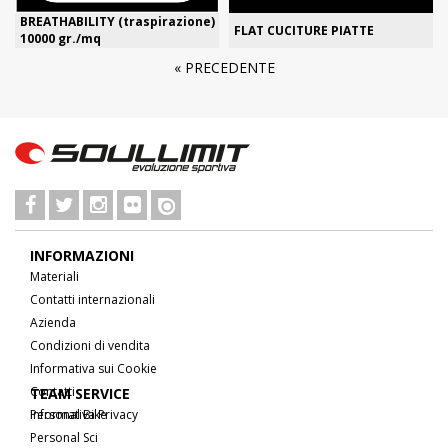
BREATHABILITY (traspirazione)
FLAT CUCITURE PIATTE
10000 gr./mq
« PRECEDENTE
INFORMAZIONI
Materiali
Contatti internazionali
Azienda
Condizioni di vendita
Informativa sui Cookie
Contatti
TEAM SERVICE
Informativa Privacy
Personal Bike
Personal Sci