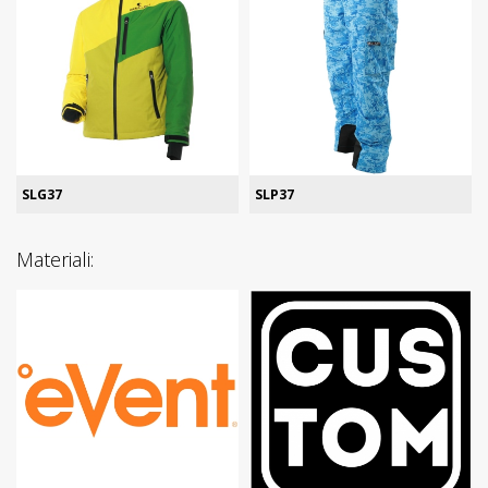
SLG37
SLP37
Materiali: