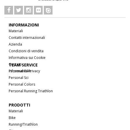
INFORMAZIONI
Materiali
Contatti internazionali
Azienda
Condizioni di vendita
Informativa sui Cookie
Contatti
TEAM SERVICE
Informativa Privacy
Personal Bike
Personal Sci
Personal Colors
Personal Running Triathlon
PRODOTTI
Materiali
Bike
Running/Triathlon