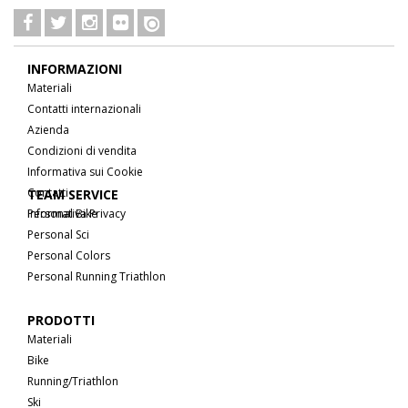
INFORMAZIONI
Materiali
Contatti internazionali
Azienda
Condizioni di vendita
Informativa sui Cookie
Contatti
TEAM SERVICE
Informativa Privacy
Personal Bike
Personal Sci
Personal Colors
Personal Running Triathlon
PRODOTTI
Materiali
Bike
Running/Triathlon
Ski