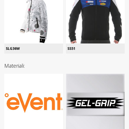
SLG36W
SS51
Materiali: